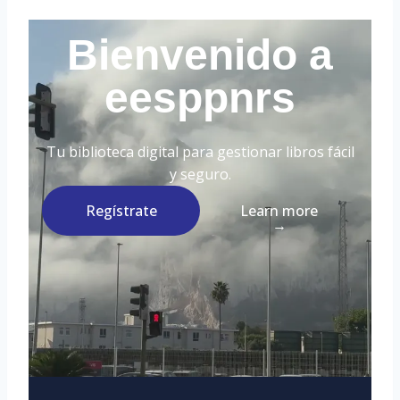
Bienvenido a
eesppnrs
Tu biblioteca digital para gestionar libros fácil
y seguro.
Regístrate
Learn more
→